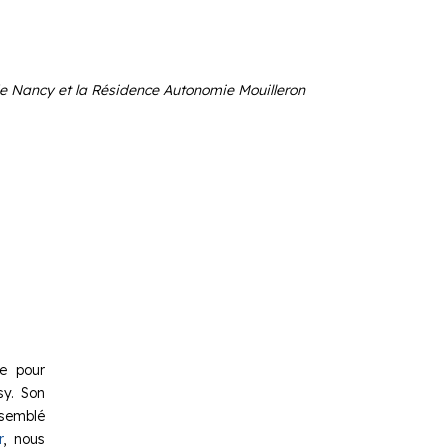
 de Nancy et la Résidence Autonomie Mouilleron
e pour
sy. Son
ssemblé
r
, nous