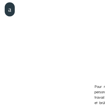
a
Pour 
person
travai
et br